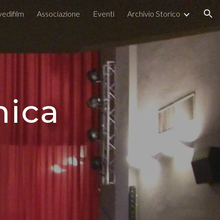
edìfilm
Associazione
Eventi
Archivio Storico
ion
nica