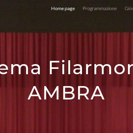
Home page
Programmazione
Giov
ip to main content
Skip to navigat
ema Filarmo
AMBRA