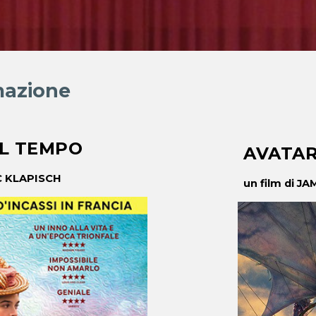
azione
EL TEMPO
AVATAR
C KLAPISCH
un film di J
A