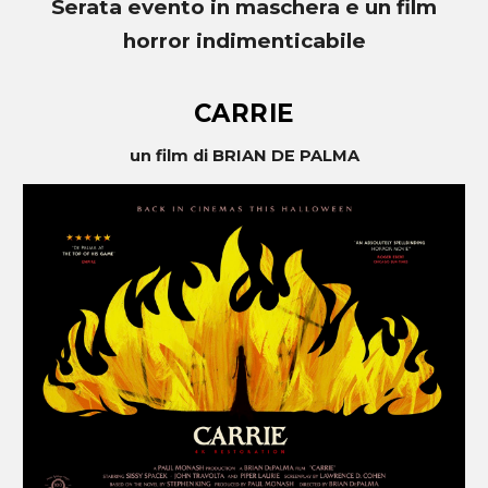
Serata evento in maschera e un film
horror indimenticabile
CARRIE
un film di BRI
A
N DE PALMA