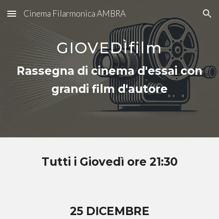
Cinema Filarmonica AMBRA
Skip to main content
Skip to navigation
GIOVEDÌfilm
Rassegna di cinema d'essai con
grandi film d'autore
Tutti i
Giovedì
ore 21:30
2
5
DICEMBRE